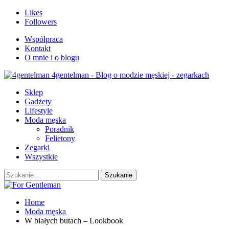
Likes
Followers
Współpraca
Kontakt
O mnie i o blogu
4gentelman - Blog o modzie męskiej - zegarkach
Sklep
Gadżety
Lifestyle
Moda męska
Poradnik
Felietony
Zegarki
Wszystkie
Home
Moda męska
W białych butach – Lookbook