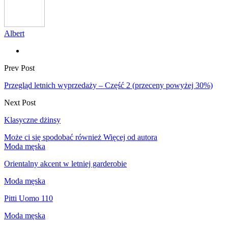
Albert
Prev Post
Przegląd letnich wyprzedaży – Część 2 (przeceny powyżej 30%)
Next Post
Klasyczne dżinsy
Może ci się spodobać również
Więcej od autora
Moda męska
Orientalny akcent w letniej garderobie
Moda męska
Pitti Uomo 110
Moda męska