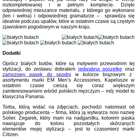
rozkompletowanej i w pełnym komplecie. Dzięki
odpowiedniej mieszance materiału, z którego go wykonano
(len i wełna) i odpowiedniej gramaturze – sprawdza się
idealnie podczas upałów, które w ostatnim czasie są częstym
zjawiskiem pogodowym w naszym kraju.
Dodatki
Oprócz białych butów, które są motywem przewodnim tej
stylizacji, do zestawu dobrałem
jedwabną poszetkę
oraz
zamszowy pasek do spodni
w kolorze brązowym z
asortymentu marki EM Men’s Accessories. Kapelusze w
ostatnim czasie cieszą się coraz większym
zainteresowaniem wśród polskich mężczyzn – mój model to
klasyczna Panama.
Torba, którą widać na zdjęciach, pochodzi natomiast od
polskiego producenta – firma, która ją wytwarza nosi nazwę
Solier. Zegarek, który mam na nadgarstku, kolorem paska
nawiązuje do koloru pozostałych skórzanych
elementów mojej stylizacji – jest to czasomierz marki
Citizen.