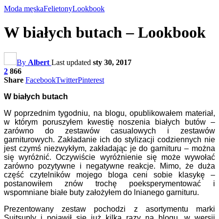
Moda męska
Felietony
Lookbook
W białych butach – Lookbook
By
Albert
Last updated
sty 30, 2017
2
866
Share
Facebook
Twitter
Pinterest
W białych butach
W poprzednim tygodniu, na blogu, opublikowałem materiał,
w którym poruszyłem kwestię noszenia białych butów –
zarówno do zestawów casualowych i zestawów
garniturowych. Zakładanie ich do stylizacji codziennych nie
jest czymś niezwykłym, zakładając je do garnituru – można
się wyróżnić. Oczywiście wyróżnienie się może wywołać
zarówno pozytywne i negatywne reakcje. Mimo, że duża
część czytelników mojego bloga ceni sobie klasykę –
postanowiłem znów trochę poeksperymentować i
wspomniane białe buty założyłem do lnianego garnituru.
Prezentowany zestaw pochodzi z asortymentu marki
Suitsuply i pojawił się już kilka razy na blogu, w wersji