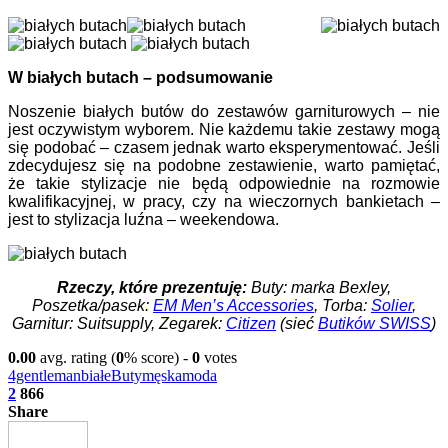
W białych butach – podsumowanie
Noszenie białych butów do zestawów garniturowych – nie
jest oczywistym wyborem. Nie każdemu takie zestawy mogą
się podobać – czasem jednak warto eksperymentować. Jeśli
zdecydujesz się na podobne zestawienie, warto pamiętać,
że takie stylizacje nie będą odpowiednie na rozmowie
kwalifikacyjnej, w pracy, czy na wieczornych bankietach –
jest to stylizacja luźna – weekendowa.
Rzeczy, które prezentuję:
Buty: marka Bexley,
Poszetka/pasek:
EM Men’s Accessories
, Torba:
Solier
,
Garnitur: Suitsupply, Zegarek:
Citizen
(sieć
Butików SWISS
)
0.00
avg. rating (
0
% score) -
0
votes
4gentleman
białe
Buty
męska
moda
2
866
Share