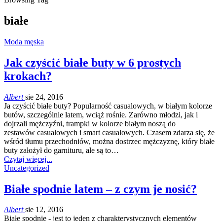
białe
Moda męska
Jak czyścić białe buty w 6 prostych
krokach?
Albert
sie 24, 2016
Ja czyścić białe buty? Popularność casualowych, w białym kolorze
butów, szczególnie latem, wciąż rośnie. Zarówno młodzi, jak i
dojrzali mężczyźni, trampki w kolorze białym noszą do
zestawów casualowych i smart casualowych. Czasem zdarza się, że
wśród tłumu przechodniów, można dostrzec mężczyznę, który białe
buty założył do garnituru, ale są to…
Czytaj więcej...
Uncategorized
Białe spodnie latem – z czym je nosić?
Albert
sie 12, 2016
Białe spodnie - jest to jeden z charakterystycznych elementów