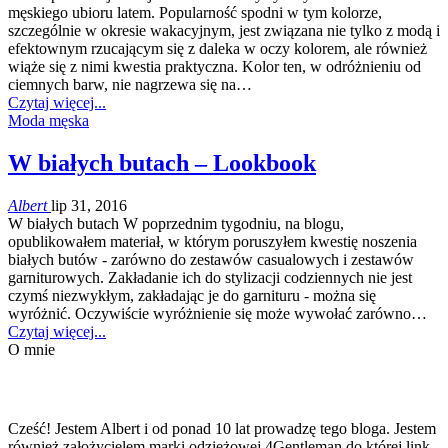
męskiego ubioru latem. Popularność spodni w tym kolorze,
szczególnie w okresie wakacyjnym, jest związana nie tylko z modą i
efektownym rzucającym się z daleka w oczy kolorem, ale również
wiąże się z nimi kwestia praktyczna. Kolor ten, w odróżnieniu od
ciemnych barw, nie nagrzewa się na…
Czytaj więcej...
Moda męska
W białych butach – Lookbook
Albert
lip 31, 2016
W białych butach W poprzednim tygodniu, na blogu,
opublikowałem materiał, w którym poruszyłem kwestię noszenia
białych butów - zarówno do zestawów casualowych i zestawów
garniturowych. Zakładanie ich do stylizacji codziennych nie jest
czymś niezwykłym, zakładając je do garnituru - można się
wyróżnić. Oczywiście wyróżnienie się może wywołać zarówno…
Czytaj więcej...
O mnie
Cześć! Jestem Albert i od ponad 10 lat prowadzę tego bloga. Jestem
również założycielem marki odzieżowej 4Gentleman do której link