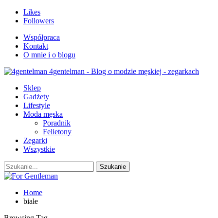
Likes
Followers
Współpraca
Kontakt
O mnie i o blogu
4gentelman - Blog o modzie męskiej - zegarkach
Sklep
Gadżety
Lifestyle
Moda męska
Poradnik
Felietony
Zegarki
Wszystkie
Home
białe
Browsing Tag