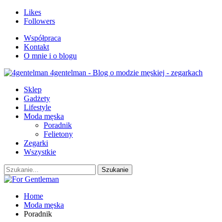
Likes
Followers
Współpraca
Kontakt
O mnie i o blogu
4gentelman - Blog o modzie męskiej - zegarkach
Sklep
Gadżety
Lifestyle
Moda męska
Poradnik
Felietony
Zegarki
Wszystkie
Home
Moda męska
Poradnik