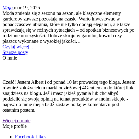
Maja
mar 19, 2025
Moda zmienia się z sezonu na sezon, ale klasyczne elementy
garderoby zawsze pozostają na czasie. Warto inwestować w
ponadczasowe ubrania, które nie tylko dodają elegancji, ale także
sprawdzają się w różnych sytuacjach – od spotkań biznesowych po
rodzinne uroczystości. Dobrze skrojony garnitur, koszula czy
płaszcz wykonane z wysokiej jakości…
Czytaj więcej...
Starsze posty
O mnie
Cześć! Jestem Albert i od ponad 10 lat prowadzę tego bloga. Jestem
również założycielem marki odzieżowej 4Gentleman do której link
znajdziesz na blogu. Jeśli masz jakieś pytania lub chciałbyś
podzielić się swoją opinią na temat produktów w moim sklepie -
napisz do mnie mejla bądź zostaw notkę w komentarzu pod
ostatnim postem.
Więcej o mnie
Moje profile
Facebook
Likes