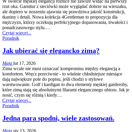
W świecie męskiej elegancji różnice nie zawsze widać na pierwszy
rzut oka. Garnitur z sieciówki może wyglądać dobrze na wieszaku,
ale dopiero w noszeniu ujawnia się prawdziwa jakość konstrukcji,
tkaniny i detali. Nowa kolekcja 4Gentleman to propozycja dla
mężczyzn, którzy oczekują perfekcyjnego dopasowania, trwałości i
ponadczasowego stylu.…
Czytaj więcej...
Poradnik
Jak ubierać się elegancko zimą?
Maja
lut 17, 2026
Zima wcale nie musi oznaczać kompromisu między elegancją a
komfortem. Wręcz przeciwnie - to właśnie chłodniejsze miesiące
dają największe pole do popisu, jeśli chodzi o stylowe
warstwowanie. Golf i kardigan to dwa elementy męskiej garderoby,
które zimą stają się absolutnymi filarami elegancznego ubioru. Jak je
nosić, czym się różnią i kiedy…
Czytaj więcej...
Poradnik
Jedna para spodni, wiele zastosowań.
Maja
sty 13, 2026