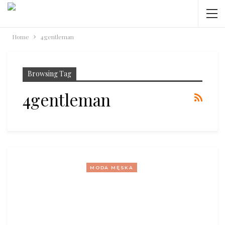
Home
4gentleman
Browsing Tag
4gentleman
MODA MĘSKA