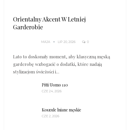
Orientalny Akcent W Letniej
Garderobie
MAJA
LIP 20, 2026
0
Lato to doskonały moment, aby klasyczną męską
garderobę wzbogacić o dodatki, które nadają
stylizacjom świeżości i…
Pitti Uomo 110
CZE 24, 2026
Koszule lniane męskie
CZE 2, 2026