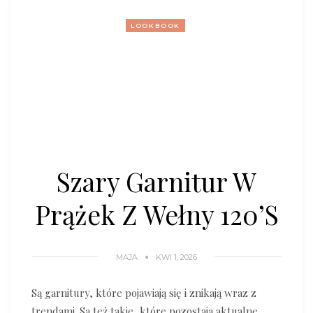
LOOKBOOK
Szary Garnitur W
Prążek Z Wełny 120’s
MAJA
KWI 1, 2026
Są garnitury, które pojawiają się i znikają wraz z
trendami. Są też takie, które pozostają aktualne