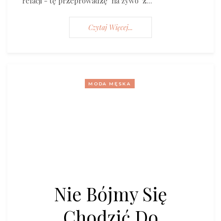
relacji - tę przeprowadzę "na żywo" z…
Czytaj Więcej...
MODA MĘSKA
Nie Bójmy Się
Chodzić Do