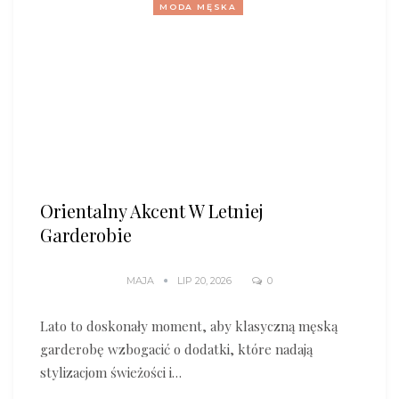
MODA MĘSKA
Orientalny Akcent W Letniej
Garderobie
MAJA
LIP 20, 2026
0
Lato to doskonały moment, aby klasyczną męską
garderobę wzbogacić o dodatki, które nadają
stylizacjom świeżości i…