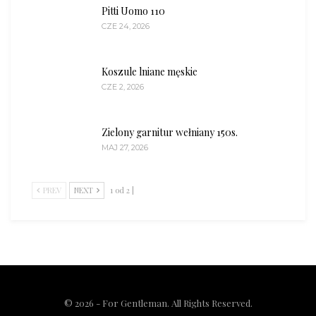
Pitti Uomo 110
CZE 24, 2026
Koszule lniane męskie
CZE 2, 2026
Zielony garnitur wełniany 150s.
MAJ 27, 2026
PREV
NEXT
1 od 2 |
© 2026 - For Gentleman. All Rights Reserved.