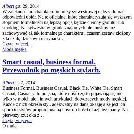
Albert
gru 29, 2014
W zależności od charakteru imprezy sylwestrowej należy dobrać
odpowiedni ubiór. Na te oficjalne, które charakteryzują się wyższym
stopniem formalności najlepszą opcją będzie ciemny garnitur lub
smoking. Na sylwestra w gronie znajomych nie musimy już
zachowywać aż tak formalnego charakteru i czasem zestaw złożony
z koszuli, dżinsów i marynarki…
Czytaj więcej...
Moda męska
Smart casual, business formal.
Przewodnik po męskich stylach.
Albert
lis 7, 2014
Business Formal, Business Casual, Black Tie, White Tie, Smart
Casual, Casual są to pojęcia, które dość często pojawiają się nie
tylko w moich ale i innych artykułach dotyczących mody męskiej.
Każde z nich określa styl, adekwatny na daną okazję a że jest ich
sporo to stylów proporcjonalną ilość do ilości okazji też mamy. Na
pierwszy rzut oka z…
Czytaj więcej...
O mnie