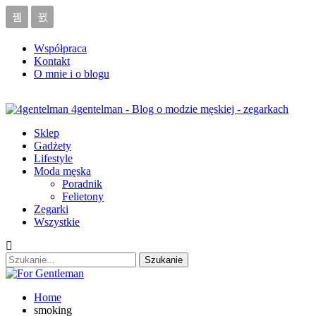
Współpraca
Kontakt
O mnie i o blogu
4gentelman - Blog o modzie męskiej - zegarkach
Sklep
Gadżety
Lifestyle
Moda męska
Poradnik
Felietony
Zegarki
Wszystkie
Home
smoking