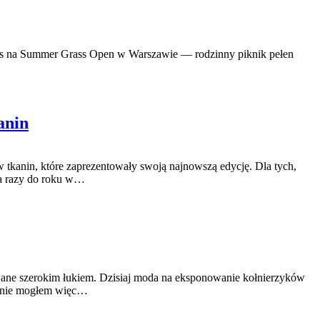
 nas na Summer Grass Open w Warszawie — rodzinny piknik pełen
anin
tkanin, które zaprezentowały swoją najnowszą edycję. Dla tych,
dwa razy do roku w…
ijane szerokim łukiem. Dzisiaj moda na eksponowanie kołnierzyków
 - nie mogłem więc…