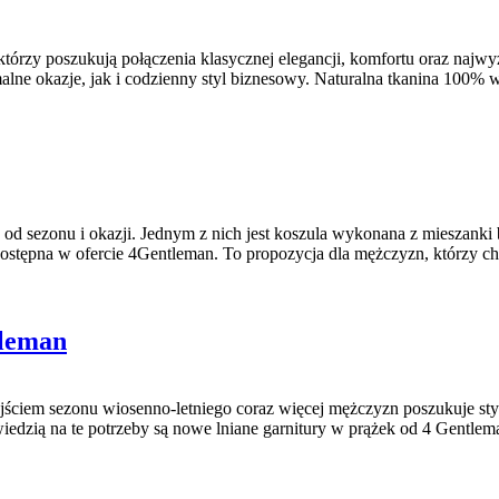
tórzy poszukują połączenia klasycznej elegancji, komfortu oraz najw
malne okazje, jak i codzienny styl biznesowy. Naturalna tkanina 10
ie od sezonu i okazji. Jednym z nich jest koszula wykonana z mieszanki
 dostępna w ofercie 4Gentleman. To propozycja dla mężczyzn, którzy 
tleman
adejściem sezonu wiosenno-letniego coraz więcej mężczyzn poszukuje st
edzią na te potrzeby są nowe lniane garnitury w prążek od 4 Gentlem