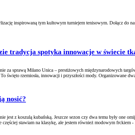
stylizację inspirowaną tym kultowym turniejem tenisowym. Dołącz do
ie tradycja spotyka innowacje w świecie tk
nie za sprawą Milano Unica – prestiżowych międzynarodowych targów 
rgi. To święto rzemiosła, innowacji i przyszłości mody. Organizowane 
ją nosić?
bnie jest z koszulą kubańską. Jeszcze sezon czy dwa temu były one om
ie częściej stawiam na klasykę, ale jestem również modowym frckiem