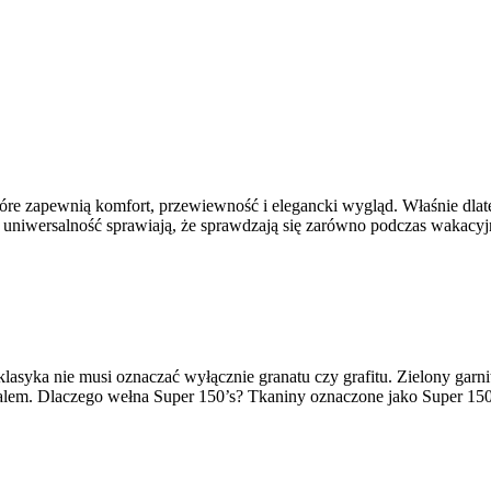
óre zapewnią komfort, przewiewność i elegancki wygląd. Właśnie dlate
 i uniwersalność sprawiają, że sprawdzają się zarówno podczas wakac
e klasyka nie musi oznaczać wyłącznie granatu czy grafitu. Zielony ga
etalem. Dlaczego wełna Super 150’s? Tkaniny oznaczone jako Super 15