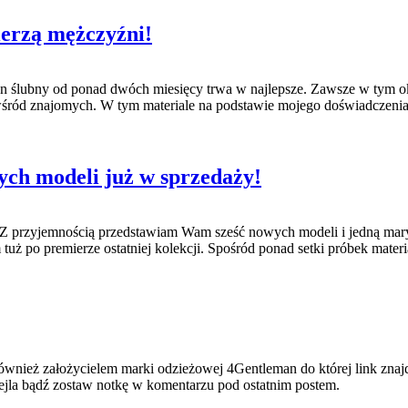
ierzą mężczyźni!
ślubny od ponad dwóch miesięcy trwa w najlepsze. Zawsze w tym okresi
y wśród znajomych. W tym materiale na podstawie mojego doświadczeni
ych modeli już w sprzedaży!
 Z przyjemnością przedstawiam Wam sześć nowych modeli i jedną maryn
 tuż po premierze ostatniej kolekcji. Spośród ponad setki próbek mate
ównież założycielem marki odzieżowej 4Gentleman do której link znajdzi
ejla bądź zostaw notkę w komentarzu pod ostatnim postem.