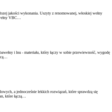
yższej jakości wykonania. Uszyty z renomowanej, włoskiej wełny
0% wełny VBC…
 bawełny i lnu - materiału, który łączy w sobie przewiewność, wygodę
chcą…
ylowych, a jednocześnie lekkich rozwiązań, które sprawdzą się
an, które łączą…