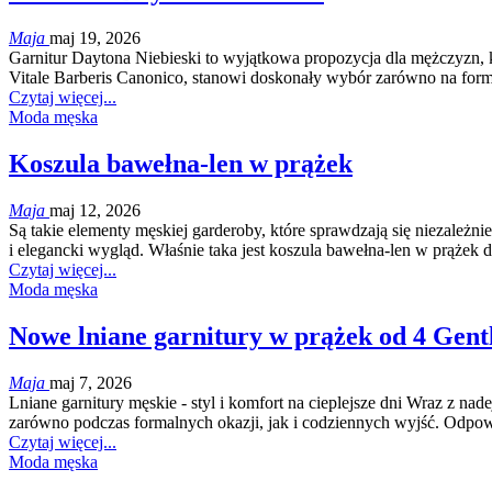
Maja
maj 19, 2026
Garnitur Daytona Niebieski to wyjątkowa propozycja dla mężczyzn, k
Vitale Barberis Canonico, stanowi doskonały wybór zarówno na for
Czytaj więcej...
Moda męska
Koszula bawełna-len w prążek
Maja
maj 12, 2026
Są takie elementy męskiej garderoby, które sprawdzają się niezależn
i elegancki wygląd. Właśnie taka jest koszula bawełna-len w prążek
Czytaj więcej...
Moda męska
Nowe lniane garnitury w prążek od 4 Gen
Maja
maj 7, 2026
Lniane garnitury męskie - styl i komfort na cieplejsze dni Wraz z n
zarówno podczas formalnych okazji, jak i codziennych wyjść. Odpowi
Czytaj więcej...
Moda męska