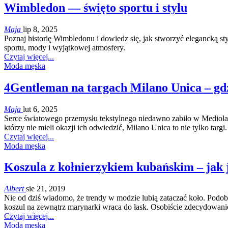
Wimbledon — święto sportu i stylu
Maja
lip 8, 2025
Poznaj historię Wimbledonu i dowiedz się, jak stworzyć elegancką 
sportu, mody i wyjątkowej atmosfery.
Czytaj więcej...
Moda męska
4Gentleman na targach Milano Unica – gdz
Maja
lut 6, 2025
Serce światowego przemysłu tekstylnego niedawno zabiło w Mediola
którzy nie mieli okazji ich odwiedzić, Milano Unica to nie tylko ta
Czytaj więcej...
Moda męska
Koszula z kołnierzykiem kubańskim – jak 
Albert
sie 21, 2019
Nie od dziś wiadomo, że trendy w modzie lubią zataczać koło. Podo
koszul na zewnątrz marynarki wraca do łask. Osobiście zdecydowan
Czytaj więcej...
Moda męska