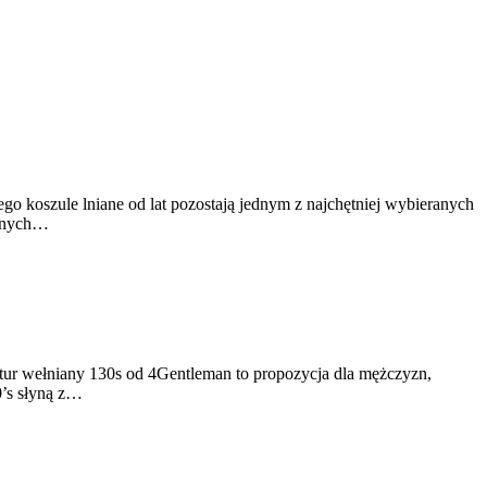
go koszule lniane od lat pozostają jednym z najchętniej wybieranych
yjnych…
rnitur wełniany 130s od 4Gentleman to propozycja dla mężczyzn,
0’s słyną z…