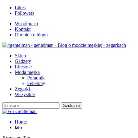
Likes
Followers
Współpraca
Kontakt
O mnie i o blogu
4gentelman - Blog o modzie męskiej - zegarkach
Sklep
Gadżety
Lifestyle
Moda męska
Poradnik
Felietony
Zegarki
Wszystkie
Home
lato
Browsing Tag