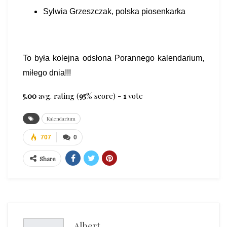
Sylwia Grzeszczak, polska piosenkarka
To była kolejna odsłona Porannego kalendarium,
miłego dnia!!!
5.00
avg. rating (
95
% score) -
1
vote
Kalendarium
707
0
Share
Albert