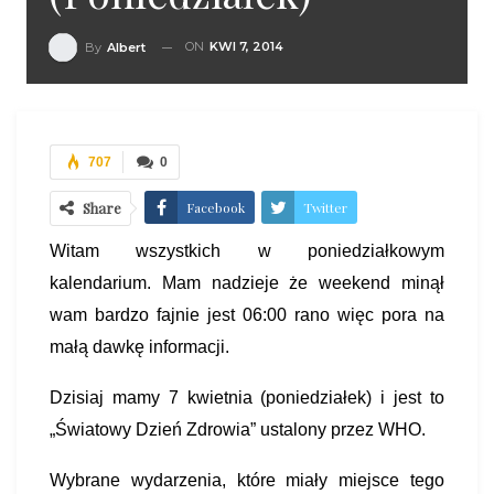
ON
KWI 7, 2014
By
Albert
707
0
Share
Facebook
Twitter
Pinterest
Witam wszystkich w poniedziałkowym
kalendarium. Mam nadzieje że weekend minął
wam bardzo fajnie jest 06:00 rano więc pora na
małą dawkę informacji.
Dzisiaj mamy 7 kwietnia (poniedziałek) i jest to
„Światowy Dzień Zdrowia” ustalony przez WHO.
Wybrane wydarzenia, które miały miejsce tego