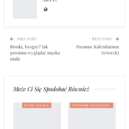
PREV POST
NEXT POST
Monki, brogsy? Jak
Poranne Kalendarium
powinna wyglądać męska
(wtorek)
szafa
Może Ci Się Spodobać Również
MODA MĘSKA
PORANNE KALENDARIUM