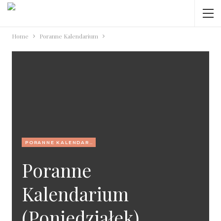
Home
Poranne Kalendarium
PORANNE KALENDARIUM
Poranne
Kalendarium
(poniedziałek)