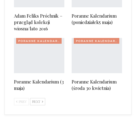
Adam Feliks Próchnik –
Poranne Kalendarium
przegląd kolekcji
(poniedziałek5 maja)
wiosna/lato 2016
PORANNE KALENDARIUM
PORANNE KALENDARIUM
Poranne Kalendarium (3
Poranne Kalendarium
maja)
(środa 30 kwietnia)
PREV
NEXT