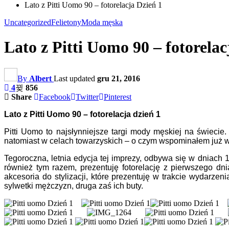
Lato z Pitti Uomo 90 – fotorelacja Dzień 1
Uncategorized
Felietony
Moda męska
Lato z Pitti Uomo 90 – fotorelac
By
Albert
Last updated
gru 21, 2016
4
856
Share
Facebook
Twitter
Pinterest
Lato z Pitti Uomo 90 – fotorelacja dzień 1
Pitti Uomo to najsłynniejsze targi mody męskiej na świeci
natomiast w celach towarzyskich – o czym wspominałem już w 
Tegoroczna, letnia edycja tej imprezy, odbywa się w dniach 
również tym razem, prezentuję fotorelację z pierwszego dn
akcesoria do stylizacji, które prezentuję w trakcie wydarzen
sylwetki mężczyzn, druga zaś ich buty.