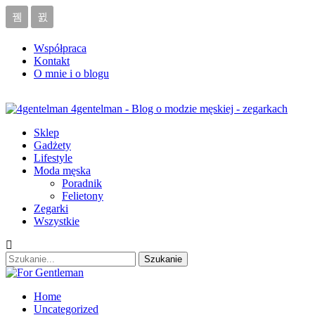
Współpraca
Kontakt
O mnie i o blogu
4gentelman - Blog o modzie męskiej - zegarkach
Sklep
Gadżety
Lifestyle
Moda męska
Poradnik
Felietony
Zegarki
Wszystkie
Home
Uncategorized