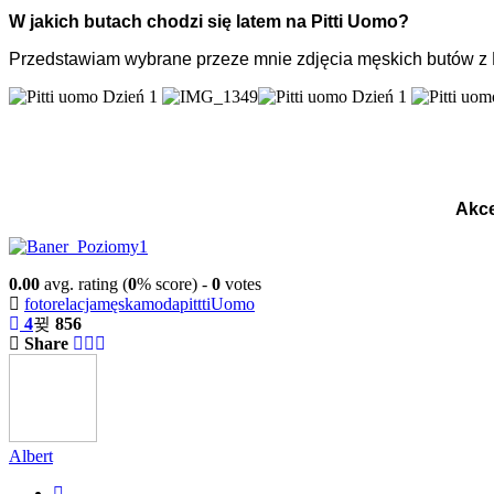
W jakich butach chodzi się latem na Pitti Uomo?
Przedstawiam wybrane przeze mnie zdjęcia męskich butów z P
Akce
0.00
avg. rating (
0
% score) -
0
votes
fotorelacja
męska
moda
pittti
Uomo
4
856
Share
Albert