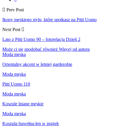
Prev Post
Ikony męskiego stylu, które spotkasz na Pitti Uomo
Next Post
Lato z Pitti Uomo 90 – fotorelacja Dzień 2
Może ci się spodobać również
Więcej od autora
Moda męska
Orientalny akcent w letniej garderobie
Moda męska
Pitti Uomo 110
Moda męska
Koszule lniane męskie
Moda męska
Koszula bawełna-len w prążek