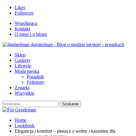
Likes
Followers
Współpraca
Kontakt
O mnie i o blogu
4gentelman - Blog o modzie męskiej - zegarkach
Sklep
Gadżety
Lifestyle
Moda męska
Poradnik
Felietony
Zegarki
Wszystkie
Home
Lookbook
Elegancja i komfort – płaszcz z wełny i kaszmiru dla