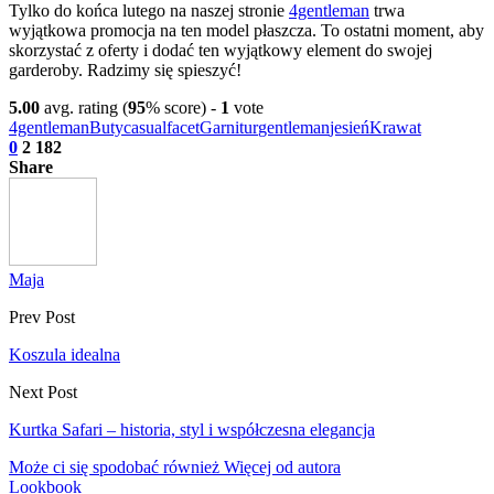
Tylko do końca lutego na naszej stronie
4gentleman
trwa
wyjątkowa promocja na ten model płaszcza. To ostatni moment, aby
skorzystać z oferty i dodać ten wyjątkowy element do swojej
garderoby. Radzimy się spieszyć!
5.00
avg. rating (
95
% score) -
1
vote
4gentleman
Buty
casual
facet
Garnitur
gentleman
jesień
Krawat
0
2 182
Share
Maja
Prev Post
Koszula idealna
Next Post
Kurtka Safari – historia, styl i współczesna elegancja
Może ci się spodobać również
Więcej od autora
Lookbook