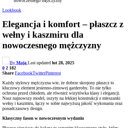
nowoczesnego mężczyzny
Lookbook
Elegancja i komfort – płaszcz z
wełny i kaszmiru dla
nowoczesnego mężczyzny
By
Maja
Last updated
lut 28, 2025
0
2 182
Share
Facebook
Twitter
Pinterest
Każdy stylowy mężczyzna wie, że dobrze skrojony płaszcz to
kluczowy element jesienno-zimowej garderoby. To nie tylko
ochrona przed chłodem, ale również wizytówka klasy i elegancji.
Nasz najnowszy model, uszyty na lekkiej konstrukcji z mieszanki
wełny i kaszmiru, łączy w sobie najwyższą jakość wykonania oraz
ponadczasowy design.
Klasyczny fason w nowoczesnym wydaniu
Płaszcz sięgający do kolana to synonim klasycznego stylu, który