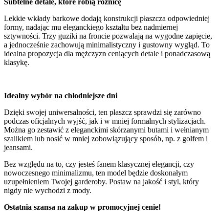
Subtelne detale, które robią różnicę
Lekkie wkłady barkowe dodają konstrukcji płaszcza odpowiedniej
formy, nadając mu eleganckiego kształtu bez nadmiernej
sztywności. Trzy guziki na froncie pozwalają na wygodne zapięcie,
a jednocześnie zachowują minimalistyczny i gustowny wygląd. To
idealna propozycja dla mężczyzn ceniących detale i ponadczasową
klasykę.
Idealny wybór na chłodniejsze dni
Dzięki swojej uniwersalności, ten płaszcz sprawdzi się zarówno
podczas oficjalnych wyjść, jak i w mniej formalnych stylizacjach.
Można go zestawić z eleganckimi skórzanymi butami i wełnianym
szalikiem lub nosić w mniej zobowiązujący sposób, np. z golfem i
jeansami.
Bez względu na to, czy jesteś fanem klasycznej elegancji, czy
nowoczesnego minimalizmu, ten model będzie doskonałym
uzupełnieniem Twojej garderoby. Postaw na jakość i styl, który
nigdy nie wychodzi z mody.
Ostatnia szansa na zakup w promocyjnej cenie!