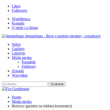
Likes
Followers
Współpraca
Kontakt
O mnie i o blogu
4gentelman - Blog o modzie męskiej - zegarkach
Sklep
Gadżety
Lifestyle
Moda męska
Poradnik
Felietony
Zegarki
Wszystkie
Home
Moda męska
Beżowy garnitur na lekkiej konstrukcji