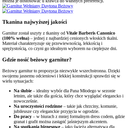
można je dostosować u krawca do własnych preferencji.
Tkanina najwyższej jakości
Garnitur został uszyty z tkaniny od
Vitale Barberis Canonico
(100% wełna)
– jednej z najbardziej cenionych włoskich tkalni.
Materiał charakteryzuje się przewiewnością, lekkością i
sprężystością, co czyni go idealnym wyborem na cieplejsze dni.
Gdzie nosić beżowy garnitur?
Beżowy garnitur to propozycja niezwykle wszechstronna. Dzięki
swojemu jasnemu odcieniowi i lekkiej konstrukcji sprawdzi się w
wielu sytuacjach:
Na ślubie
– idealny wybór dla Pana Młodego w sezonie
letnim, ale także dla gościa, który chce wyglądać elegancko i
nowocześnie.
Na uroczystości rodzinne
– takie jak chrzciny, komunie,
jubileusze czy eleganckie przyjęcia w ogrodzie.
Do pracy
– w biurach z mniej formalnym dress codem, gdzie
granat i grafit można zastąpić jaśniejszym akcentem.
Na spotkania biznesowe
– jako świeża alternatywa dla