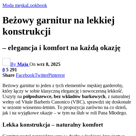
Moda męska
Lookbook
Beżowy garnitur na lekkiej
konstrukcji
– elegancja i komfort na każdą okazję
By
Maja
On
wrz 8, 2025
0
5 291
Share
Facebook
Twitter
Pinterest
Beżowy garnitur to jeden z tych elementów męskiej garderoby,
który łączy w sobie klasyczną elegancję i nowoczesną lekkość.
Uszyty na
półpodszewce, bez wkładów barkowych
, z naturalnej
wełny od Vitale Barberis Canonico (VBC), sprawdzi się doskonale
w sezonie wiosenno-letnim. To propozycja zarówno na co dzień,
jak i na wyjątkowe okazje – w tym na ślub w roli Pana Młodego.
Lekka konstrukcja – naturalny komfort