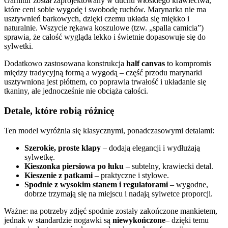
Garnitur został zaprojektowany w duchu włoskiego krawiectwa,
które ceni sobie wygodę i swobodę ruchów. Marynarka nie ma
usztywnień barkowych, dzięki czemu układa się miękko i
naturalnie. Wszycie rękawa koszulowe (tzw. „spalla camicia”)
sprawia, że całość wygląda lekko i świetnie dopasowuje się do
sylwetki.
Dodatkowo zastosowana konstrukcja
half canvas
to kompromis
między tradycyjną formą a wygodą – część przodu marynarki
usztywniona jest płótnem, co poprawia trwałość i układanie się
tkaniny, ale jednocześnie nie obciąża całości.
Detale, które robią różnicę
Ten model wyróżnia się klasycznymi, ponadczasowymi detalami:
Szerokie, proste klapy
– dodają elegancji i wydłużają
sylwetkę.
Kieszonka piersiowa po łuku
– subtelny, krawiecki detal.
Kieszenie z patkami
– praktyczne i stylowe.
Spodnie z wysokim stanem i regulatorami
– wygodne,
dobrze trzymają się na miejscu i nadają sylwetce proporcji.
Ważne: na potrzeby zdjęć spodnie zostały zakończone mankietem,
jednak w standardzie nogawki są
niewykończone
– dzięki temu