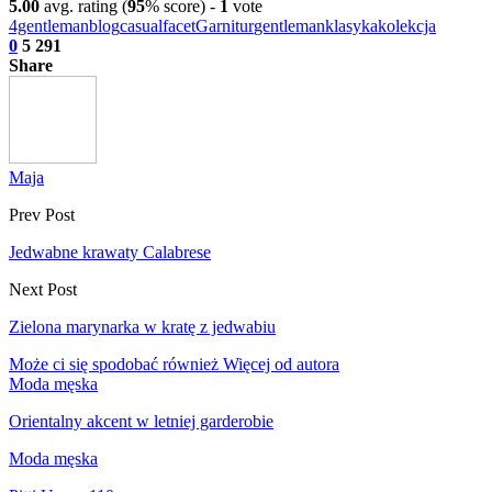
5.00
avg. rating (
95
% score) -
1
vote
4gentleman
blog
casual
facet
Garnitur
gentleman
klasyka
kolekcja
0
5 291
Share
Maja
Prev Post
Jedwabne krawaty Calabrese
Next Post
Zielona marynarka w kratę z jedwabiu
Może ci się spodobać również
Więcej od autora
Moda męska
Orientalny akcent w letniej garderobie
Moda męska