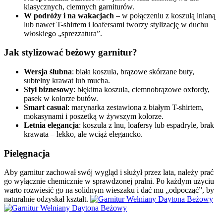
klasycznych, ciemnych garniturów.
W podróży i na wakacjach
– w połączeniu z koszulą lnianą
lub nawet T-shirtem i loafersami tworzy stylizację w duchu
włoskiego „sprezzatura”.
Jak stylizować beżowy garnitur?
Wersja ślubna
: biała koszula, brązowe skórzane buty,
subtelny krawat lub mucha.
Styl biznesowy
: błękitna koszula, ciemnobrązowe oxfordy,
pasek w kolorze butów.
Smart casual
: marynarka zestawiona z białym T-shirtem,
mokasynami i poszetką w żywszym kolorze.
Letnia elegancja
: koszula z lnu, loafersy lub espadryle, brak
krawata – lekko, ale wciąż elegancko.
Pielęgnacja
Aby garnitur zachował swój wygląd i służył przez lata, należy prać
go wyłącznie chemicznie w sprawdzonej pralni. Po każdym użyciu
warto rozwiesić go na solidnym wieszaku i dać mu „odpocząć”, by
naturalnie odzyskał kształt.