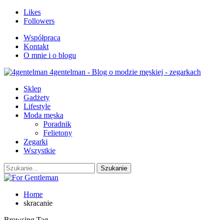
Likes
Followers
Współpraca
Kontakt
O mnie i o blogu
4gentelman - Blog o modzie męskiej - zegarkach
Sklep
Gadżety
Lifestyle
Moda męska
Poradnik
Felietony
Zegarki
Wszystkie
Home
skracanie
Browsing Tag