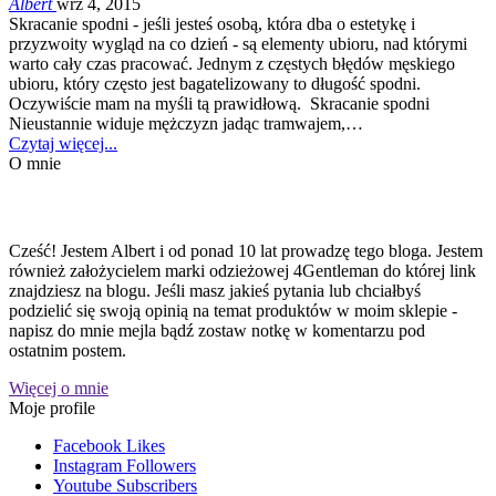
Albert
wrz 4, 2015
Skracanie spodni - jeśli jesteś osobą, która dba o estetykę i
przyzwoity wygląd na co dzień - są elementy ubioru, nad którymi
warto cały czas pracować. Jednym z częstych błędów męskiego
ubioru, który często jest bagatelizowany to długość spodni.
Oczywiście mam na myśli tą prawidłową. Skracanie spodni
Nieustannie widuje mężczyzn jadąc tramwajem,…
Czytaj więcej...
O mnie
Cześć! Jestem Albert i od ponad 10 lat prowadzę tego bloga. Jestem
również założycielem marki odzieżowej 4Gentleman do której link
znajdziesz na blogu. Jeśli masz jakieś pytania lub chciałbyś
podzielić się swoją opinią na temat produktów w moim sklepie -
napisz do mnie mejla bądź zostaw notkę w komentarzu pod
ostatnim postem.
Więcej o mnie
Moje profile
Facebook
Likes
Instagram
Followers
Youtube
Subscribers