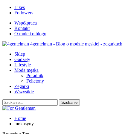
Likes
Followers
Współpraca
Kontakt
O mnie i o blogu
4gentelman - Blog o modzie męskiej - zegarkach
Sklep
Gadżety
Lifestyle
Moda męska
Poradnik
Felietony
Zegarki
Wszystkie
Home
mokasyny
Browsing Tag