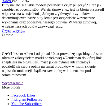
Albert
cze 1, 2014
Buty na lato. Na jakie modele postawić z czym je łączyć? Oraz jak
zapobiegać poceniu stóp. Wersja zimowa już jest na blogu przyszedł
więc czas na wersje letnią. Jednym z głównych czynników
determinujących nasze buty letnie jest oczywiście wewnętrzne
wykonanie oraz podeszwa naszego obuwia. W wersji zimowej,
wnętrze naszych butów zazwyczaj jest…
Czytaj więcej...
O mnie
Cześć! Jestem Albert i od ponad 10 lat prowadzę tego bloga. Jestem
również założycielem marki odzieżowej 4Gentleman do której link
znajdziesz na blogu. Jeśli masz jakieś pytania lub chciałbyś
podzielić się swoją opinią na temat produktów w moim sklepie -
napisz do mnie mejla bądź zostaw notkę w komentarzu pod
ostatnim postem.
Więcej o mnie
Moje profile
Facebook
Likes
Instagram
Followers
Youtube
Subscribers