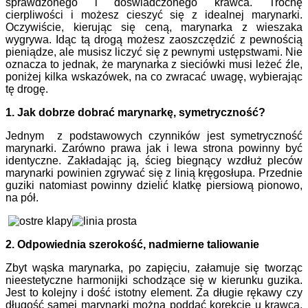
sprawdzonego i doświadczonego krawca. Trochę
cierpliwości i możesz cieszyć się z idealnej marynarki.
Oczywiście, kierując się ceną, marynarka z wieszaka
wygrywa. Idąc tą drogą możesz zaoszczędzić z pewnością
pieniądze, ale musisz liczyć się z pewnymi ustępstwami. Nie
oznacza to jednak, że marynarka z sieciówki musi leżeć źle,
poniżej kilka wskazówek, na co zwracać uwagę, wybierając
tę drogę.
1. Jak dobrze dobrać marynarkę, symetryczność?
Jednym z podstawowych czynników jest symetryczność
marynarki. Zarówno prawa jak i lewa strona powinny być
identyczne. Zakładając ją, ścieg biegnący wzdłuż pleców
marynarki powinien zgrywać się z linią kręgosłupa. Przednie
guziki natomiast powinny dzielić klatkę piersiową pionowo,
na pół.
2. Odpowiednia szerokość, nadmierne taliowanie
Zbyt wąska marynarka, po zapięciu, załamuje się tworząc
nieestetyczne harmonijki schodzące się w kierunku guzika.
Jest to kolejny i dość istotny element. Za długie rękawy czy
długość samej marynarki można poddać korekcie u krawca.