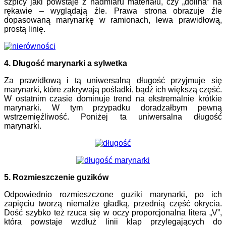
szpicy jaki powstaje z nadmiaru materiału, czy „dolina” na
rękawie – wyglądają źle. Prawa strona obrazuje źle
dopasowaną marynarkę w ramionach, lewa prawidłową,
prostą linię.
4. Długość marynarki a sylwetka
Za prawidłową i tą uniwersalną długość przyjmuje się
marynarki, które zakrywają pośladki, bądź ich większą część.
W ostatnim czasie dominuje trend na ekstremalnie krótkie
marynarki. W tym przypadku doradzałbym pewną
wstrzemięźliwość. Poniżej ta uniwersalna długość
marynarki.
5. Rozmieszczenie guzików
Odpowiednio rozmieszczone guziki marynarki, po ich
zapięciu tworzą niemalże gładką, przednią część okrycia.
Dość szybko też rzuca się w oczy proporcjonalna litera „V”,
która powstaje wzdłuż linii klap przylegających do