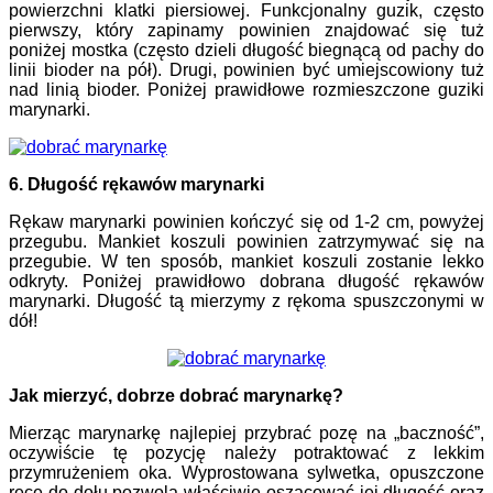
powierzchni klatki piersiowej. Funkcjonalny guzik, często
pierwszy, który zapinamy powinien znajdować się tuż
poniżej mostka (często dzieli długość biegnącą od pachy do
linii bioder na pół). Drugi, powinien być umiejscowiony tuż
nad linią bioder. Poniżej prawidłowe rozmieszczone guziki
marynarki.
6. Długość rękawów marynarki
Rękaw marynarki powinien kończyć się od 1-2 cm, powyżej
przegubu. Mankiet koszuli powinien zatrzymywać się na
przegubie. W ten sposób, mankiet koszuli zostanie lekko
odkryty. Poniżej prawidłowo dobrana długość rękawów
marynarki. Długość tą mierzymy z rękoma spuszczonymi w
dół!
Jak mierzyć, dobrze dobrać marynarkę?
Mierząc marynarkę najlepiej przybrać pozę na „baczność”,
oczywiście tę pozycję należy potraktować z lekkim
przymrużeniem oka. Wyprostowana sylwetka, opuszczone
ręce do dołu pozwolą właściwie oszacować jej długość oraz