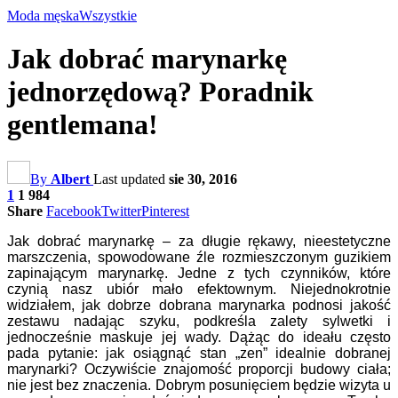
Moda męska
Wszystkie
Jak dobrać marynarkę
jednorzędową? Poradnik
gentlemana!
By
Albert
Last updated
sie 30, 2016
1
1 984
Share
Facebook
Twitter
Pinterest
Jak dobrać marynarkę – za długie rękawy, nieestetyczne
marszczenia, spowodowane źle rozmieszczonym guzikiem
zapinającym marynarkę. Jedne z tych czynników, które
czynią nasz ubiór mało efektownym. Niejednokrotnie
widziałem, jak dobrze dobrana marynarka podnosi jakość
zestawu nadając szyku, podkreśla zalety sylwetki i
jednocześnie maskuje jej wady. Dążąc do ideału często
pada pytanie: jak osiągnąć stan „zen” idealnie dobranej
marynarki? Oczywiście znajomość proporcji budowy ciała;
nie jest bez znaczenia. Dobrym posunięciem będzie wizyta u