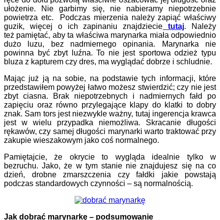
ułożenie. Nie garbimy się, nie nabieramy niepotrzebnie
powietrza etc. Podczas mierzenia należy zapiąć właściwy
guzik, więcej o ich zapinaniu znajdziecie
tutaj
. Należy
też pamiętać, aby ta właściwa marynarka miała odpowiednio
dużo luzu, bez nadmiernego opinania. Marynarka nie
powinna być zbyt luźna. To nie jest sportowa odzież typu
bluza z kapturem czy dres, ma wyglądać dobrze i schludnie.
Mając już ją na sobie, na podstawie tych informacji, które
przedstawiłem powyżej łatwo możesz stwierdzić; czy nie jest
zbyt ciasna. Brak niepotrzebnych i nadmiernych fałd po
zapięciu oraz równo przylegające klapy do klatki to dobry
znak. Sam tors jest niezwykle ważny, tutaj ingerencja krawca
jest w wielu przypadka niemożliwa. Skracanie długości
rękawów, czy samej długości marynarki warto traktować przy
zakupie wieszakowym jako coś normalnego.
Pamiętajcie, że okrycie to wygląda idealnie tylko w
bezruchu. Jako, że w tym stanie nie znajdujesz się na co
dzień, drobne zmarszczenia czy fałdki jakie powstają
podczas standardowych czynności – są normalnością.
Jak dobrać marynarkę – podsumowanie