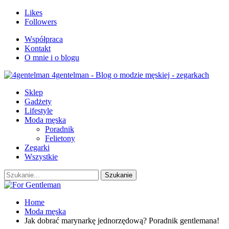
Likes
Followers
Współpraca
Kontakt
O mnie i o blogu
4gentelman - Blog o modzie męskiej - zegarkach
Sklep
Gadżety
Lifestyle
Moda męska
Poradnik
Felietony
Zegarki
Wszystkie
Home
Moda męska
Jak dobrać marynarkę jednorzędową? Poradnik gentlemana!