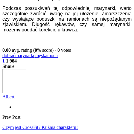
Podczas poszukiwań tej odpowiedniej marynarki, warto
szczególnie zwrócić uwagę na jej ułożenie. Zmarszczenia
czy wystające poduszki na ramionach są niepożądanym
zjawiskiem. Długość rękawów, czy samej marynarki,
możemy poddać korekcie u krawca.
0.00
avg. rating (
0
% score) -
0
votes
dobrać
marynarkę
męska
moda
1
1 984
Share
Albert
Prev Post
Czym jest CrossFit? Kuźnia charakteru!