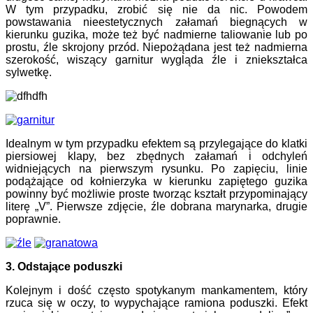
W tym przypadku, zrobić się nie da nic. Powodem
powstawania nieestetycznych załamań biegnących w
kierunku guzika, może też być nadmierne taliowanie lub po
prostu, źle skrojony przód. Niepożądana jest też nadmierna
szerokość, wiszący garnitur wygląda źle i zniekształca
sylwetkę.
Idealnym w tym przypadku efektem są przylegające do klatki
piersiowej klapy, bez zbędnych załamań i odchyleń
widniejących na pierwszym rysunku. Po zapięciu, linie
podążające od kołnierzyka w kierunku zapiętego guzika
powinny być możliwie proste tworząc kształt przypominający
literę „V”. Pierwsze zdjęcie, źle dobrana marynarka, drugie
poprawnie.
3. Odstające poduszki
Kolejnym i dość często spotykanym mankamentem, który
rzuca się w oczy, to wypychające ramiona poduszki. Efekt