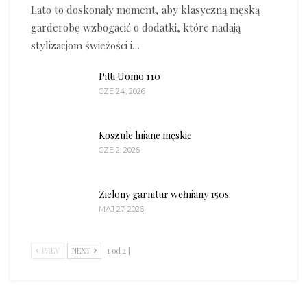
Lato to doskonały moment, aby klasyczną męską
garderobę wzbogacić o dodatki, które nadają
stylizacjom świeżości i…
Pitti Uomo 110
CZE 24, 2026
Koszule lniane męskie
CZE 2, 2026
Zielony garnitur wełniany 150s.
MAJ 27, 2026
PREV
NEXT
1 od 2 |