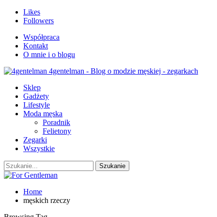
Likes
Followers
Współpraca
Kontakt
O mnie i o blogu
4gentelman - Blog o modzie męskiej - zegarkach
Sklep
Gadżety
Lifestyle
Moda męska
Poradnik
Felietony
Zegarki
Wszystkie
Home
męskich rzeczy
Browsing Tag