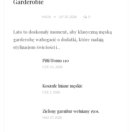
Garderobie
MAJA
LIP 20, 2026
0
Lato to doskonały moment, aby klasyczną męską
garderobę wzbogacić o dodatki, które nadają
stylizacjom świeżości i…
Pitti Uomo 110
CZE 24, 2026
Koszule lniane męskie
CZE 2, 2026
Zielony garnitur wełniany 150s.
MAJ 27, 2026