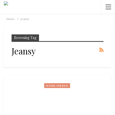
Home
jeansy
Browsing Tag
Jeansy
MODA MĘSKA