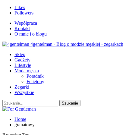
Likes
Followers
Współpraca
Kontakt
O mnie i o blogu
4gentelman - Blog o modzie męskiej - zegarkach
Sklep
Gadżety
Lifestyle
Moda męska
Poradnik
Felietony
Zegarki
Wszystkie
Home
granatowy
Browsing Tag