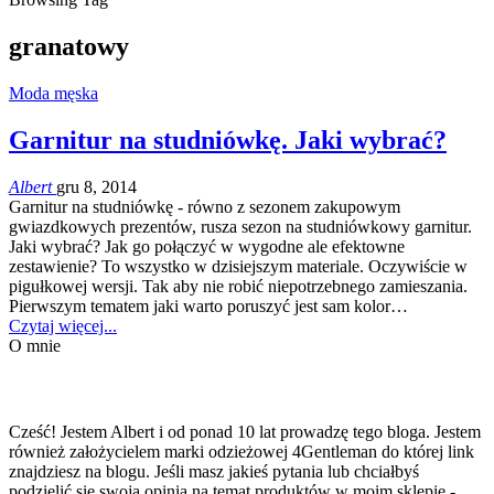
granatowy
Moda męska
Garnitur na studniówkę. Jaki wybrać?
Albert
gru 8, 2014
Garnitur na studniówkę - równo z sezonem zakupowym
gwiazdkowych prezentów, rusza sezon na studniówkowy garnitur.
Jaki wybrać? Jak go połączyć w wygodne ale efektowne
zestawienie? To wszystko w dzisiejszym materiale. Oczywiście w
pigułkowej wersji. Tak aby nie robić niepotrzebnego zamieszania.
Pierwszym tematem jaki warto poruszyć jest sam kolor…
Czytaj więcej...
O mnie
Cześć! Jestem Albert i od ponad 10 lat prowadzę tego bloga. Jestem
również założycielem marki odzieżowej 4Gentleman do której link
znajdziesz na blogu. Jeśli masz jakieś pytania lub chciałbyś
podzielić się swoją opinią na temat produktów w moim sklepie -