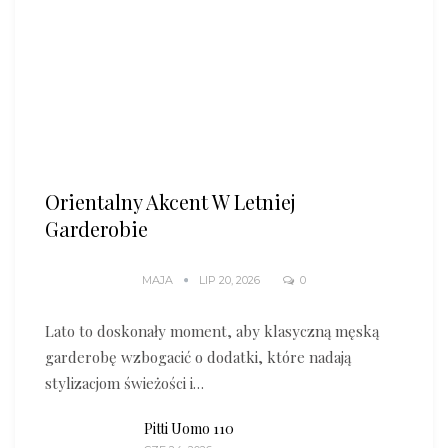
Orientalny Akcent W Letniej
Garderobie
MAJA
LIP 20, 2026
0
Lato to doskonały moment, aby klasyczną męską
garderobę wzbogacić o dodatki, które nadają
stylizacjom świeżości i…
Pitti Uomo 110