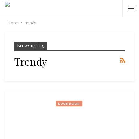
Home
trendy
Browsing Tag
Trendy
LOOKBOOK