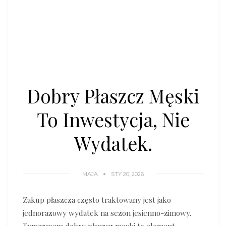
Dobry Płaszcz Męski
To Inwestycja, Nie
Wydatek.
MAJA
STY 20, 2026
Zakup płaszcza często traktowany jest jako
jednorazowy wydatek na sezon jesienno-zimowy.
Tymczasem dobry płaszcz męski to element