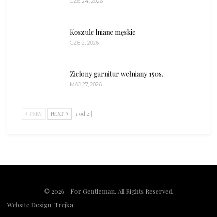
CZE 24, 2026
Koszule lniane męskie
CZE 2, 2026
Zielony garnitur wełniany 150s.
MAJ 27, 2026
PREV
NEXT
1 od 2 |
© 2026 - For Gentleman. All Rights Reserved.
Website Design:
Trejka