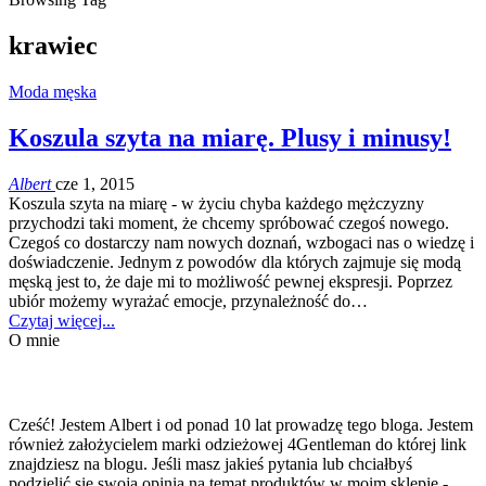
krawiec
Moda męska
Koszula szyta na miarę. Plusy i minusy!
Albert
cze 1, 2015
Koszula szyta na miarę - w życiu chyba każdego mężczyzny
przychodzi taki moment, że chcemy spróbować czegoś nowego.
Czegoś co dostarczy nam nowych doznań, wzbogaci nas o wiedzę i
doświadczenie. Jednym z powodów dla których zajmuje się modą
męską jest to, że daje mi to możliwość pewnej ekspresji. Poprzez
ubiór możemy wyrażać emocje, przynależność do…
Czytaj więcej...
O mnie
Cześć! Jestem Albert i od ponad 10 lat prowadzę tego bloga. Jestem
również założycielem marki odzieżowej 4Gentleman do której link
znajdziesz na blogu. Jeśli masz jakieś pytania lub chciałbyś
podzielić się swoją opinią na temat produktów w moim sklepie -