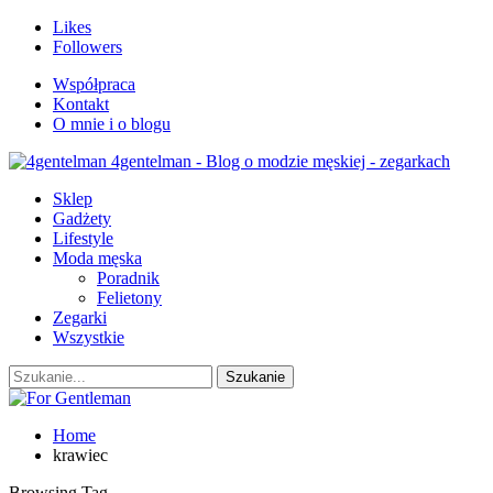
Likes
Followers
Współpraca
Kontakt
O mnie i o blogu
4gentelman - Blog o modzie męskiej - zegarkach
Sklep
Gadżety
Lifestyle
Moda męska
Poradnik
Felietony
Zegarki
Wszystkie
Home
krawiec
Browsing Tag